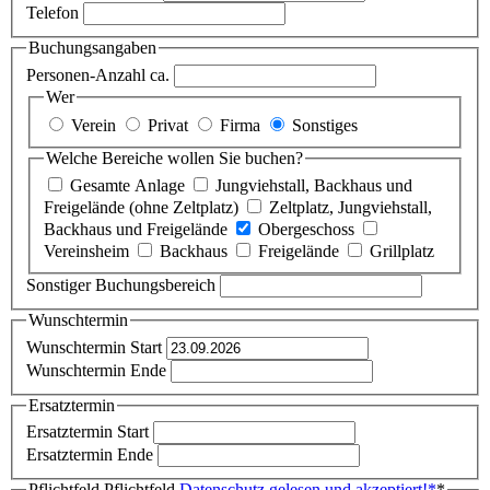
Telefon
Buchungsangaben
Personen-Anzahl ca.
Wer
Verein
Privat
Firma
Sonstiges
Welche Bereiche wollen Sie buchen?
Gesamte Anlage
Jungviehstall, Backhaus und
Freigelände (ohne Zeltplatz)
Zeltplatz, Jungviehstall,
Backhaus und Freigelände
Obergeschoss
Vereinsheim
Backhaus
Freigelände
Grillplatz
Sonstiger Buchungsbereich
Wunschtermin
Wunschtermin Start
Wunschtermin Ende
Ersatztermin
Ersatztermin Start
Ersatztermin Ende
Pflichtfeld
Pflichtfeld
Datenschutz gelesen und akzeptiert!
*
*