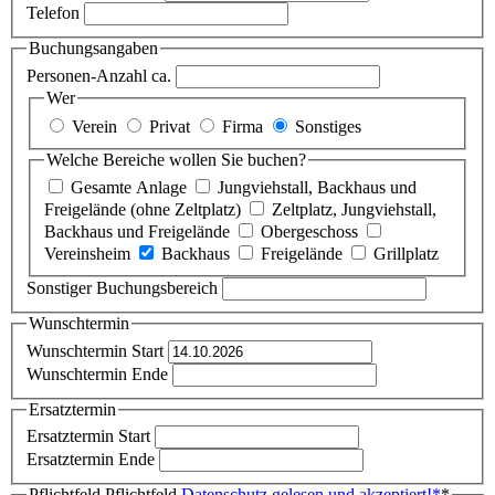
Telefon
Buchungsangaben
Personen-Anzahl ca.
Wer
Verein
Privat
Firma
Sonstiges
Welche Bereiche wollen Sie buchen?
Gesamte Anlage
Jungviehstall, Backhaus und
Freigelände (ohne Zeltplatz)
Zeltplatz, Jungviehstall,
Backhaus und Freigelände
Obergeschoss
Vereinsheim
Backhaus
Freigelände
Grillplatz
Sonstiger Buchungsbereich
Wunschtermin
Wunschtermin Start
Wunschtermin Ende
Ersatztermin
Ersatztermin Start
Ersatztermin Ende
Pflichtfeld
Pflichtfeld
Datenschutz gelesen und akzeptiert!
*
*